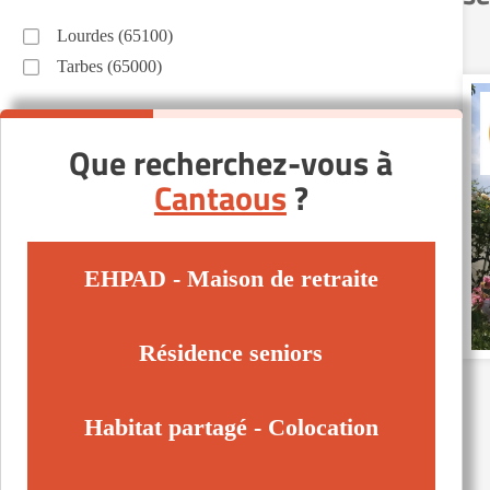
Lourdes (65100)
Tarbes (65000)
Que recherchez-vous à
Cantaous
?
EHPAD - Maison de retraite
Résidence seniors
Habitat partagé - Colocation