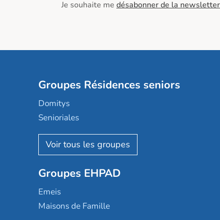
Je souhaite me
désabonner de la newsletter
Groupes Résidences seniors
Domitys
Senioriales
Nohée
Les Résidentiels
Ovelia
Groupes EHPAD
Mobicap
Domusvi
Emeis
Happy Senior
Maisons de Famille
Espace et vie