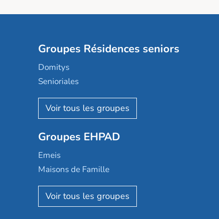
Groupes Résidences seniors
Domitys
Senioriales
Nohée
Les Résidentiels
Ovelia
Groupes EHPAD
Mobicap
Domusvi
Emeis
Happy Senior
Maisons de Famille
Espace et vie
Korian
Aquarelia
Emera
Nexity edenea
Colisée