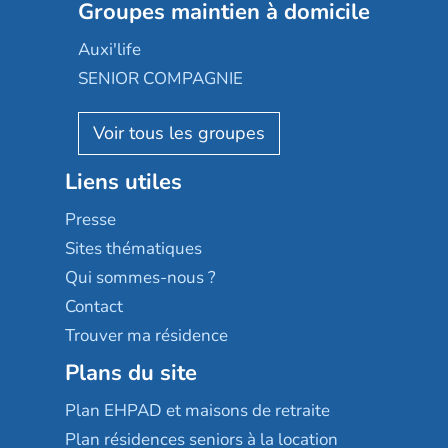
Les jardins d'Arcadie
Groupes maintien à domicile
Groupe SOS
Occitalia
Le Noble Âge
Auxi'life
Appartseniors
Almage
SENIOR COMPAGNIE
Villa beausoleil
Pavonis santé
AGE D'OR Services
Reseda
Résidalya
Stella management
Groupe aplus
Liens utiles
Les villages d'or
Sérénys
Presse
Résidences services Villa Médicis
Sites thématiques
Qui sommes-nous ?
Contact
Trouver ma résidence
Plans du site
Plan EHPAD et maisons de retraite
Plan résidences seniors à la location