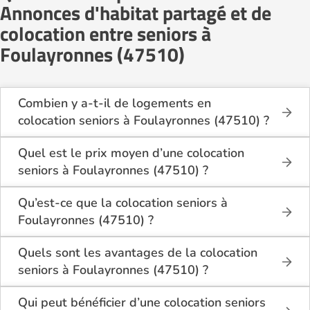
Annonces d'habitat partagé et de
colocation entre seniors à
Foulayronnes (47510)
Combien y a-t-il de logements en
colocation seniors à Foulayronnes (47510) ?
Sur Logement-seniors.com, on recense actuellement
1 offres de colocation seniors à Foulayronnes
Quel est le prix moyen d’une colocation
(47510) en 2026. Ces logements se situent dans
seniors à Foulayronnes (47510) ?
différents quartiers, à proximité des commerces, des
Le coût d’une colocation seniors à Foulayronnes
transports et des services médicaux.
(47510) varie selon la taille du logement, le quartier
Qu’est-ce que la colocation seniors à
et les services inclus. Le loyer mensuel minimum est
Foulayronnes (47510) ?
de 1 111€ par mois, charges comprises (électricité,
La colocation seniors à Foulayronnes (47510)
internet, entretien…).
permet à plusieurs personnes âgées de partager un
Quels sont les avantages de la colocation
même logement pour rompre l’isolement, réduire les
seniors à Foulayronnes (47510) ?
coûts et vivre dans un cadre convivial. Chaque
La colocation seniors à Foulayronnes (47510) offre
colocataire dispose d’un espace privé (chambre,
plusieurs bénéfices :
Qui peut bénéficier d’une colocation seniors
salle d’eau) et partage les pièces communes comme