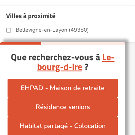
Villes à proximité
Bellevigne-en-Layon (49380)
Que recherchez-vous à
Le-
bourg-d-ire
?
EHPAD - Maison de retraite
Résidence seniors
Habitat partagé - Colocation