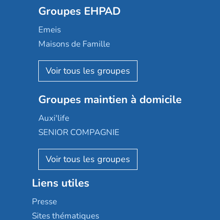
Groupes EHPAD
Mobicap
Domusvi
Emeis
Happy Senior
Maisons de Famille
Espace et vie
Korian
Aquarelia
Emera
Nexity edenea
Colisée
Les jardins d'Arcadie
Groupes maintien à domicile
Groupe SOS
Occitalia
Le Noble Âge
Auxi'life
Appartseniors
Almage
SENIOR COMPAGNIE
Villa beausoleil
Pavonis santé
AGE D'OR Services
Reseda
Résidalya
Stella management
Groupe aplus
Liens utiles
Les villages d'or
Sérénys
Presse
Résidences services Villa Médicis
Sites thématiques