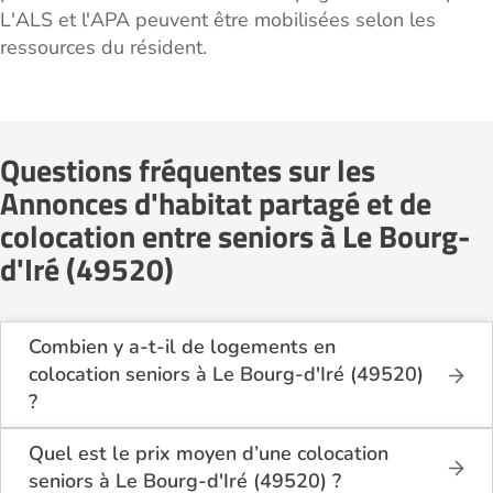
L'ALS et l'APA peuvent être mobilisées selon les
ressources du résident.
Questions fréquentes sur les
Annonces d'habitat partagé et de
colocation entre seniors à Le Bourg-
d'Iré (49520)
Combien y a-t-il de logements en
colocation seniors à Le Bourg-d'Iré (49520)
?
Sur Logement-seniors.com, on recense actuellement
1 offres de colocation seniors à Le Bourg-d'Iré
Quel est le prix moyen d’une colocation
(49520) en 2026. Ces logements se situent dans
seniors à Le Bourg-d'Iré (49520) ?