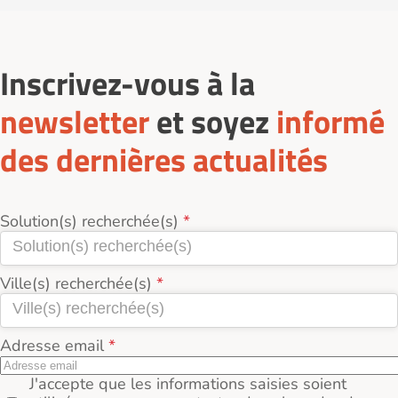
L’entretien du logement et des espaces
communs.
L’accès à internet et aux équipements
Inscrivez-vous à la
électroménagers.
Parfois des services à la personne (ménage,
newsletter
et soyez
informé
repas, aide administrative).
des dernières actualités
Les services varient selon le type de logement ou
l’organisme gestionnaire.
Solution(s) recherchée(s)
Ville(s) recherchée(s)
Adresse email
J'accepte que les informations saisies soient