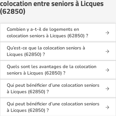
colocation entre seniors à Licques
(62850)
Combien y a-t-il de logements en
colocation seniors à Licques (62850) ?
Sur Logement-seniors.com, on recense actuellement
1 offres de colocation seniors à Licques (62850) en
Qu’est-ce que la colocation seniors à
2026. Ces logements se situent dans différents
Licques (62850) ?
quartiers, à proximité des commerces, des
La colocation seniors à Licques (62850) permet à
transports et des services médicaux.
plusieurs personnes âgées de partager un même
Quels sont les avantages de la colocation
logement pour rompre l’isolement, réduire les coûts
seniors à Licques (62850) ?
et vivre dans un cadre convivial. Chaque colocataire
La colocation seniors à Licques (62850) offre
dispose d’un espace privé (chambre, salle d’eau) et
plusieurs bénéfices :
Qui peut bénéficier d’une colocation seniors
partage les pièces communes comme le salon ou la
à Licques (62850) ?
cuisine.
Réduction des dépenses (loyer, charges,
La colocation seniors s’adresse aux personnes
courses).
âgées autonomes ou semi-autonomes,
Qui peut bénéficier d’une colocation seniors
Lutte contre l’isolement et maintien du lien
généralement âgées de plus de 60 ans, souhaitant
à Licques (62850) ?
social.
vivre à plusieurs tout en conservant leur