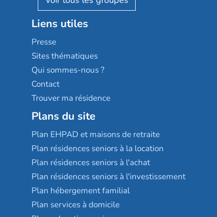
Stella management
Groupe aplus
Liens utiles
Les villages d'or
Sérénys
Presse
Résidences services Villa Médicis
Sites thématiques
Qui sommes-nous ?
Contact
Trouver ma résidence
Plans du site
Plan EHPAD et maisons de retraite
Plan résidences seniors à la location
Plan résidences seniors à l'achat
Plan résidences seniors à l'investissement
Plan hébergement familial
Plan services à domicile