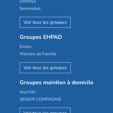
Domitys
Senioriales
Nohée
Les Résidentiels
Ovelia
Groupes EHPAD
Mobicap
Domusvi
Emeis
Happy Senior
Maisons de Famille
Espace et vie
Korian
Aquarelia
Emera
Nexity edenea
Colisée
Les jardins d'Arcadie
Groupes maintien à domicile
Groupe SOS
Occitalia
Le Noble Âge
Auxi'life
Appartseniors
Almage
SENIOR COMPAGNIE
Villa beausoleil
Pavonis santé
AGE D'OR Services
Reseda
Résidalya