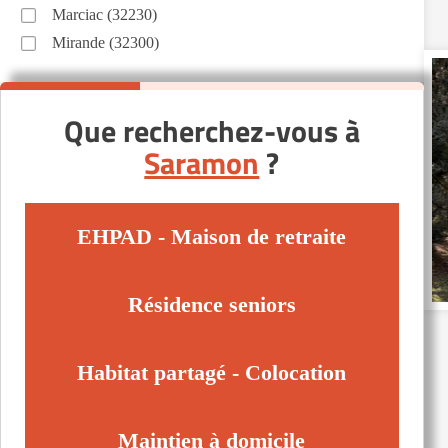
Marciac (32230)
Mirande (32300)
Que recherchez-vous à
Saramon
?
EHPAD - Maison de retraite
Résidence seniors
Habitat partagé - Colocation
Maintien à domicile