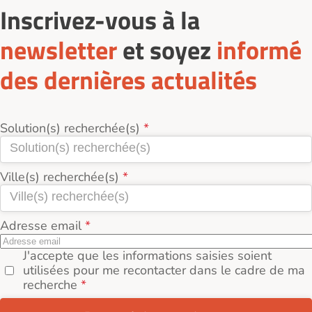
Inscrivez-vous à la
électroménagers.
Parfois des services à la personne (ménage,
newsletter
et soyez
informé
repas, aide administrative).
des dernières actualités
Les services varient selon le type de logement ou
l’organisme gestionnaire.
Solution(s) recherchée(s)
Ville(s) recherchée(s)
Adresse email
J'accepte que les informations saisies soient
utilisées pour me recontacter dans le cadre de ma
recherche