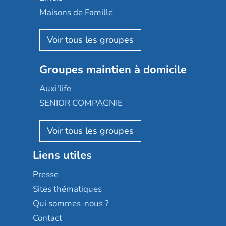
Happy Senior
Maisons de Famille
Espace et vie
Korian
Aquarelia
Emera
Nexity edenea
Colisée
Les jardins d'Arcadie
Groupes maintien à domicile
Groupe SOS
Occitalia
Le Noble Âge
Auxi'life
Appartseniors
Almage
SENIOR COMPAGNIE
Villa beausoleil
Pavonis santé
AGE D'OR Services
Reseda
Résidalya
Stella management
Groupe aplus
Liens utiles
Les villages d'or
Sérénys
Presse
Résidences services Villa Médicis
Sites thématiques
Qui sommes-nous ?
Contact