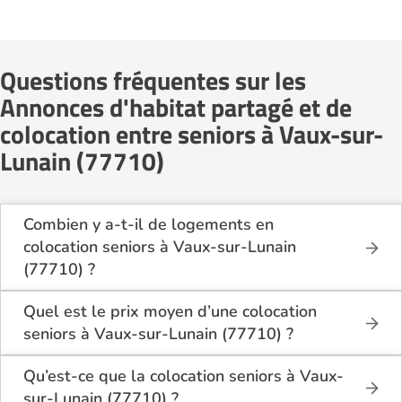
Questions fréquentes sur les
Annonces d'habitat partagé et de
colocation entre seniors à Vaux-sur-
Lunain (77710)
Combien y a-t-il de logements en
colocation seniors à Vaux-sur-Lunain
(77710) ?
Sur Logement-seniors.com, on recense actuellement
1 offres de colocation seniors à Vaux-sur-Lunain
Quel est le prix moyen d’une colocation
(77710) en 2026. Ces logements se situent dans
seniors à Vaux-sur-Lunain (77710) ?
différents quartiers, à proximité des commerces, des
Le coût d’une colocation seniors à Vaux-sur-Lunain
transports et des services médicaux.
(77710) varie selon la taille du logement, le quartier
Qu’est-ce que la colocation seniors à Vaux-
et les services inclus. Le loyer mensuel minimum est
sur-Lunain (77710) ?