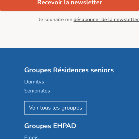
Recevoir la newsletter
Je souhaite me
désabonner de la newsletter
Groupes Résidences seniors
Domitys
Senioriales
Nohée
Les Résidentiels
Ovelia
Groupes EHPAD
Mobicap
Domusvi
Emeis