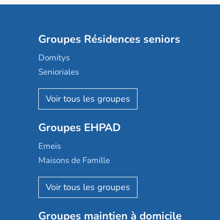
Groupes Résidences seniors
Domitys
Senioriales
Nohée
Les Résidentiels
Ovelia
Groupes EHPAD
Mobicap
Domusvi
Emeis
Happy Senior
Maisons de Famille
Espace et vie
Korian
Aquarelia
Emera
Nexity edenea
Colisée
Les jardins d'Arcadie
Groupes maintien à domicile
Groupe SOS