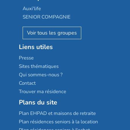
Occitalia
Le Noble Âge
Auxi'life
Appartseniors
Almage
SENIOR COMPAGNIE
Villa beausoleil
Pavonis santé
AGE D'OR Services
Reseda
Résidalya
Stella management
Groupe aplus
Liens utiles
Les villages d'or
Sérénys
Presse
Résidences services Villa Médicis
Sites thématiques
Qui sommes-nous ?
Contact
Trouver ma résidence
Plans du site
Plan EHPAD et maisons de retraite
Plan résidences seniors à la location