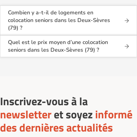
Combien y a-t-il de logements en
colocation seniors dans les Deux-Sèvres
(79) ?
Sur Logement-seniors.com, on recense actuellement
2 offres de colocation seniors dans les Deux-Sèvres
Quel est le prix moyen d’une colocation
(79) en 2026. Ces logements se situent dans
seniors dans les Deux-Sèvres (79) ?
différents quartiers, à proximité des commerces, des
Le coût d’une colocation seniors dans les Deux-
transports et des services médicaux.
Sèvres (79) varie selon la taille du logement, le
quartier et les services inclus. En moyenne, le loyer
mensuel se situe entre 400€ et 1 700€ par mois,
charges comprises (électricité, internet, entretien…).
Inscrivez-vous à la
newsletter
et soyez
informé
des dernières actualités