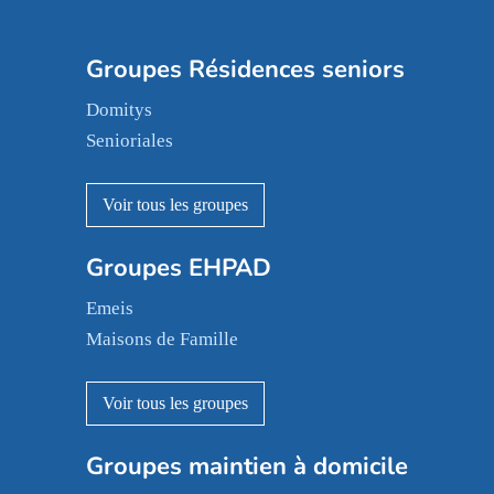
Groupes Résidences seniors
Domitys
Senioriales
Nohée
Les Résidentiels
Ovelia
Groupes EHPAD
Mobicap
Domusvi
Emeis
Happy Senior
Maisons de Famille
Espace et vie
Korian
Aquarelia
Emera
Nexity edenea
Colisée
Les jardins d'Arcadie
Groupes maintien à domicile
Groupe SOS
Occitalia
Le Noble Âge