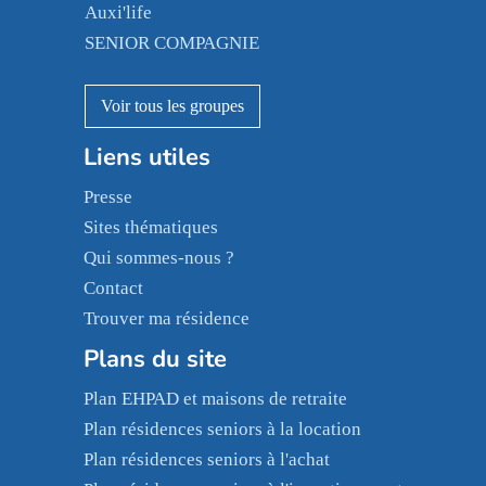
Auxi'life
Appartseniors
Almage
SENIOR COMPAGNIE
Villa beausoleil
Pavonis santé
AGE D'OR Services
Reseda
Résidalya
Stella management
Groupe aplus
Les villages d'or
Liens utiles
Sérénys
Presse
Résidences services Villa Médicis
Sites thématiques
Qui sommes-nous ?
Contact
Trouver ma résidence
Plans du site
Plan EHPAD et maisons de retraite
Plan résidences seniors à la location
Plan résidences seniors à l'achat