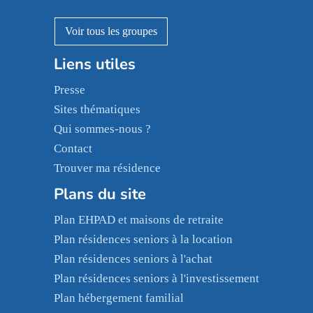
Pavonis santé
AGE D'OR Services
Reseda
Résidalya
Stella management
Groupe aplus
Les villages d'or
Liens utiles
Sérénys
Presse
Résidences services Villa Médicis
Sites thématiques
Qui sommes-nous ?
Contact
Trouver ma résidence
Plans du site
Plan EHPAD et maisons de retraite
Plan résidences seniors à la location
Plan résidences seniors à l'achat
Plan résidences seniors à l'investissement
Plan hébergement familial