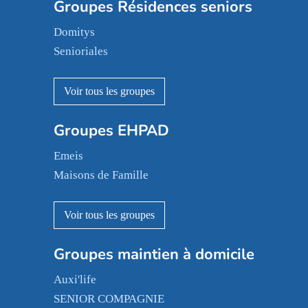
Groupes Résidences seniors
Domitys
Senioriales
Nohée
Les Résidentiels
Ovelia
Groupes EHPAD
Mobicap
Domusvi
Emeis
Happy Senior
Maisons de Famille
Espace et vie
Korian
Aquarelia
Emera
Nexity edenea
Colisée
Les jardins d'Arcadie
Groupes maintien à domicile
Groupe SOS
Occitalia
Le Noble Âge
Auxi'life
Appartseniors
Almage
SENIOR COMPAGNIE
Villa beausoleil