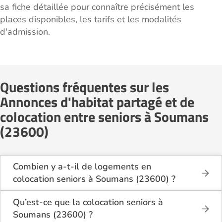
sa fiche détaillée pour connaître précisément les
places disponibles, les tarifs et les modalités
d'admission.
Questions fréquentes sur les
Annonces d'habitat partagé et de
colocation entre seniors à Soumans
(23600)
Combien y a-t-il de logements en
colocation seniors à Soumans (23600) ?
Sur Logement-seniors.com, on recense actuellement
1 offres de colocation seniors à Soumans (23600)
Qu’est-ce que la colocation seniors à
en 2026. Ces logements se situent dans différents
Soumans (23600) ?
quartiers, à proximité des commerces, des