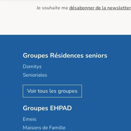
Je souhaite me
désabonner de la newsletter
Groupes Résidences seniors
Domitys
Senioriales
Nohée
Les Résidentiels
Ovelia
Groupes EHPAD
Mobicap
Domusvi
Emeis
Happy Senior
Maisons de Famille