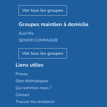
Espace et vie
Korian
Aquarelia
Emera
Nexity edenea
Colisée
Les jardins d'Arcadie
Groupes maintien à domicile
Groupe SOS
Occitalia
Le Noble Âge
Auxi'life
Appartseniors
Almage
SENIOR COMPAGNIE
Villa beausoleil
Pavonis santé
AGE D'OR Services
Reseda
Résidalya
Stella management
Groupe aplus
Liens utiles
Les villages d'or
Sérénys
Presse
Résidences services Villa Médicis
Sites thématiques
Qui sommes-nous ?
Contact
Trouver ma résidence