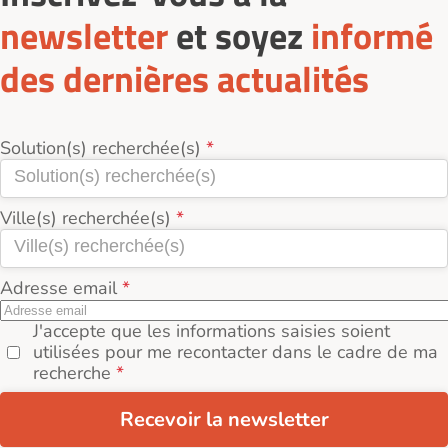
Parfois des services à la personne (ménage,
newsletter
et soyez
informé
repas, aide administrative).
des dernières actualités
Les services varient selon le type de logement ou
l’organisme gestionnaire.
Solution(s) recherchée(s)
Ville(s) recherchée(s)
Adresse email
J'accepte que les informations saisies soient
utilisées pour me recontacter dans le cadre de ma
recherche
Recevoir la newsletter