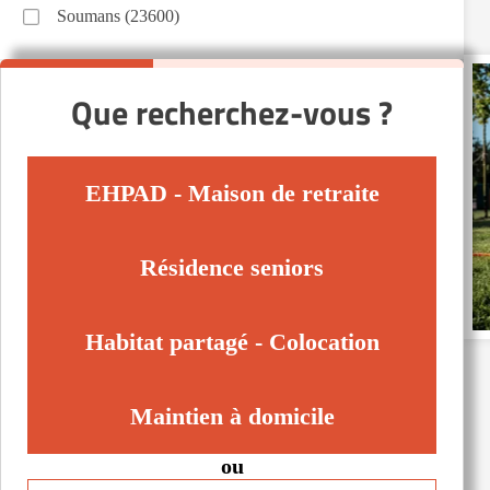
Soumans (23600)
Que recherchez-vous ?
EHPAD - Maison de retraite
Résidence seniors
Habitat partagé - Colocation
Maintien à domicile
ou