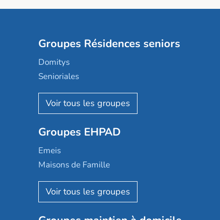
Groupes Résidences seniors
Domitys
Senioriales
Nohée
Les Résidentiels
Ovelia
Groupes EHPAD
Mobicap
Domusvi
Emeis
Happy Senior
Maisons de Famille
Espace et vie
Korian
Aquarelia
Emera
Nexity edenea
Colisée
Les jardins d'Arcadie