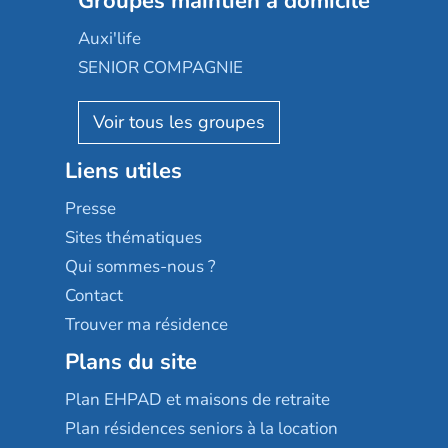
Groupes maintien à domicile
Groupe SOS
Occitalia
Le Noble Âge
Auxi'life
Appartseniors
Almage
SENIOR COMPAGNIE
Villa beausoleil
Pavonis santé
AGE D'OR Services
Reseda
Résidalya
Stella management
Groupe aplus
Liens utiles
Les villages d'or
Sérénys
Presse
Résidences services Villa Médicis
Sites thématiques
Qui sommes-nous ?
Contact
Trouver ma résidence
Plans du site
Plan EHPAD et maisons de retraite
Plan résidences seniors à la location