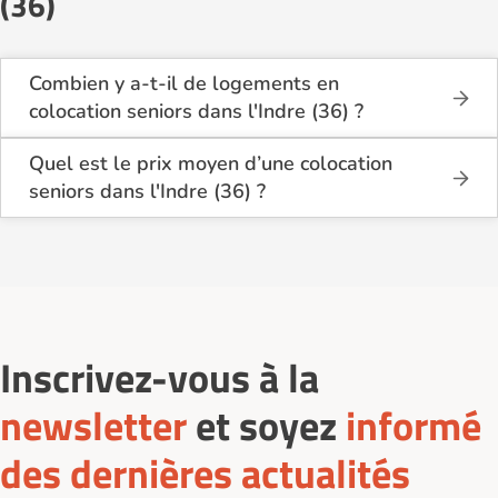
(36)
Combien y a-t-il de logements en
colocation seniors dans l'Indre (36) ?
Sur Logement-seniors.com, on recense actuellement
1 offres de colocation seniors dans l'Indre (36) en
Quel est le prix moyen d’une colocation
2026. Ces logements se situent dans différents
seniors dans l'Indre (36) ?
quartiers, à proximité des commerces, des
Le coût d’une colocation seniors dans l'Indre (36)
transports et des services médicaux.
varie selon la taille du logement, le quartier et les
services inclus. Le loyer mensuel minimum est de 1
700€ par mois, charges comprises (électricité,
internet, entretien…).
Inscrivez-vous à la
newsletter
et soyez
informé
des dernières actualités