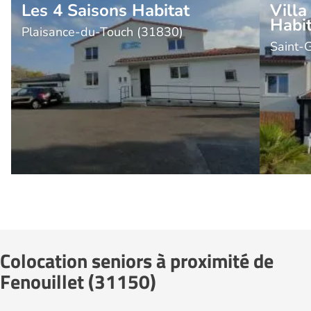
Les 4 Saisons Habitat
Villa
Habi
Plaisance-du-Touch (31830)
Saint-
Colocation seniors à proximité de
Fenouillet (31150)