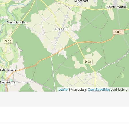
Leaflet
| Map data ©
OpenStreetMap
contributors