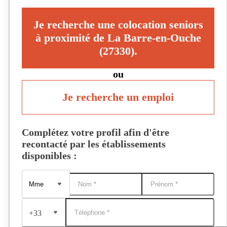
Je recherche une colocation seniors
à proximité de La Barre-en-Ouche
(27330).
ou
Je recherche un emploi
Complétez votre profil afin d'être
recontacté par les établissements
disponibles :
+33