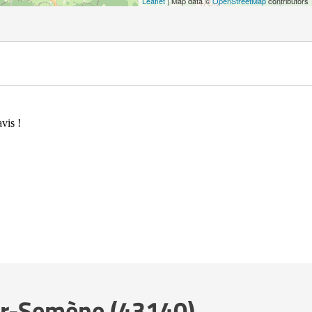
Leaflet
| Map data ©
OpenStreetMap
contributors
vis !
sur-Semène (43140)