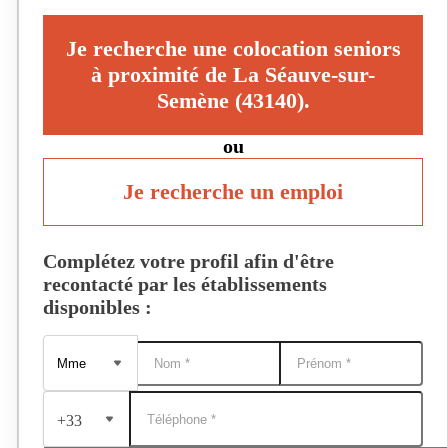
Je recherche une colocation seniors
à proximité de La Séauve-sur-
Semène (43140).
ou
Je recherche un emploi
Complétez votre profil afin d'être
recontacté par les établissements
disponibles :
+33