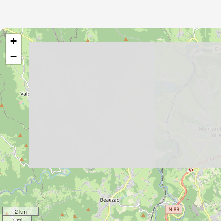
+
−
2 km
1 mi