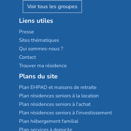
Reseda
Résidalya
Stella management
Groupe aplus
Liens utiles
Les villages d'or
Sérénys
Presse
Résidences services Villa Médicis
Sites thématiques
Qui sommes-nous ?
Contact
Trouver ma résidence
Plans du site
Plan EHPAD et maisons de retraite
Plan résidences seniors à la location
Plan résidences seniors à l'achat
Plan résidences seniors à l'investissement
Plan hébergement familial
Plan services à domicile