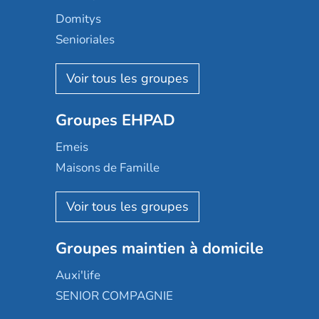
Domitys
Senioriales
Nohée
Les Résidentiels
Ovelia
Groupes EHPAD
Mobicap
Domusvi
Emeis
Happy Senior
Maisons de Famille
Espace et vie
Korian
Aquarelia
Emera
Nexity edenea
Colisée
Les jardins d'Arcadie
Groupes maintien à domicile
Groupe SOS
Occitalia
Le Noble Âge
Auxi'life
Appartseniors
Almage
SENIOR COMPAGNIE
Villa beausoleil
Pavonis santé
AGE D'OR Services