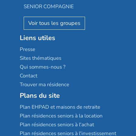
Appartseniors
Almage
SENIOR COMPAGNIE
Villa beausoleil
Pavonis santé
AGE D'OR Services
Reseda
Résidalya
Stella management
Groupe aplus
Liens utiles
Les villages d'or
Sérénys
Presse
Résidences services Villa Médicis
Sites thématiques
Qui sommes-nous ?
Contact
Trouver ma résidence
Plans du site
Plan EHPAD et maisons de retraite
Plan résidences seniors à la location
Plan résidences seniors à l'achat
Plan résidences seniors à l'investissement