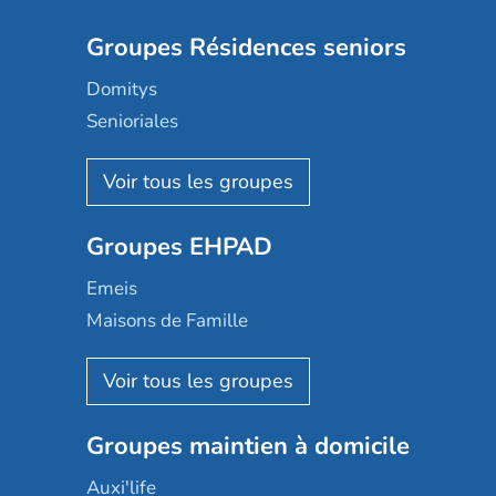
Groupes Résidences seniors
Domitys
Senioriales
Nohée
Les Résidentiels
Ovelia
Groupes EHPAD
Mobicap
Domusvi
Emeis
Happy Senior
Maisons de Famille
Espace et vie
Korian
Aquarelia
Emera
Nexity edenea
Colisée
Les jardins d'Arcadie
Groupes maintien à domicile
Groupe SOS
Occitalia
Le Noble Âge
Auxi'life