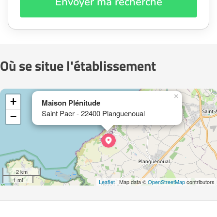
Envoyer ma recherche
Où se situe l'établissement
×
+
Maison Plénitude
Saint Paer - 22400 Planguenoual
−
2 km
1 mi
Leaflet
| Map data ©
OpenStreetMap
contributors