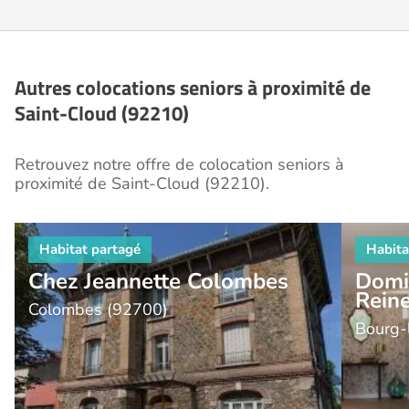
Autres colocations seniors à proximité de
Saint-Cloud (92210)
Retrouvez notre offre de colocation seniors à
proximité de Saint-Cloud (92210).
Chez Jeannette Colombes
Domi
Rein
Colombes (92700)
Bourg-