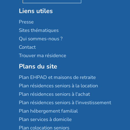
Stella management
Groupe aplus
Liens utiles
Les villages d'or
Sérénys
Presse
Résidences services Villa Médicis
Sites thématiques
Qui sommes-nous ?
Contact
Trouver ma résidence
Plans du site
Plan EHPAD et maisons de retraite
Plan résidences seniors à la location
Plan résidences seniors à l'achat
Plan résidences seniors à l'investissement
Plan hébergement familial
Plan services à domicile
Plan colocation seniors