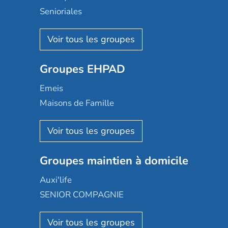
Senioriales
Nohée
Les Résidentiels
Ovelia
Groupes EHPAD
Mobicap
Domusvi
Emeis
Happy Senior
Maisons de Famille
Espace et vie
Korian
Aquarelia
Emera
Nexity edenea
Colisée
Les jardins d'Arcadie
Groupes maintien à domicile
Groupe SOS
Occitalia
Le Noble Âge
Auxi'life
Appartseniors
Almage
SENIOR COMPAGNIE
Villa beausoleil
Pavonis santé
AGE D'OR Services
Reseda
Résidalya