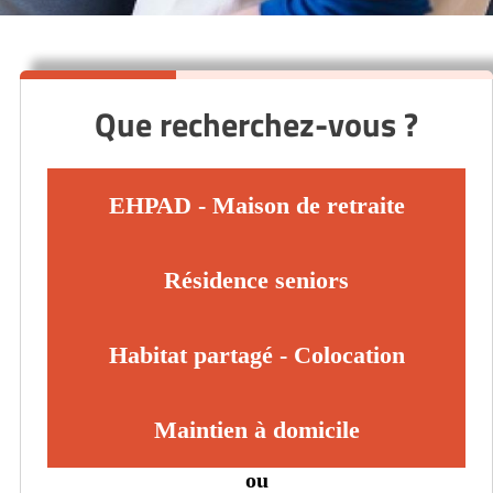
Que recherchez-vous ?
EHPAD - Maison de retraite
Résidence seniors
Habitat partagé - Colocation
Maintien à domicile
ou