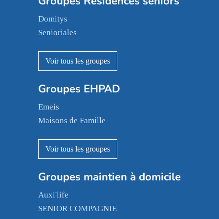
Groupes Résidences seniors
Domitys
Senioriales
Nohée
Les Résidentiels
Ovelia
Groupes EHPAD
Mobicap
Domusvi
Emeis
Happy Senior
Maisons de Famille
Espace et vie
Korian
Aquarelia
Emera
Nexity edenea
Colisée
Les jardins d'Arcadie
Groupes maintien à domicile
Groupe SOS
Occitalia
Le Noble Âge
Auxi'life
Appartseniors
Almage
SENIOR COMPAGNIE
Villa beausoleil
Pavonis santé