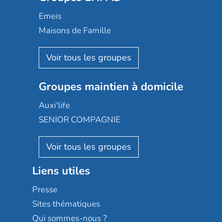
Domusvi
Emeis
Happy Senior
Maisons de Famille
Espace et vie
Korian
Aquarelia
Emera
Nexity edenea
Colisée
Les jardins d'Arcadie
Groupes maintien à domicile
Groupe SOS
Occitalia
Le Noble Âge
Auxi'life
Appartseniors
Almage
SENIOR COMPAGNIE
Villa beausoleil
Pavonis santé
AGE D'OR Services
Reseda
Résidalya
Stella management
Groupe aplus
Liens utiles
Les villages d'or
Sérénys
Presse
Résidences services Villa Médicis
Sites thématiques
Qui sommes-nous ?