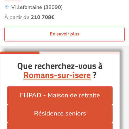
Villefontaine (38090)
À partir de
210 708€
En savoir plus
Que recherchez-vous à
Romans-sur-isere
?
EHPAD - Maison de retraite
Résidence seniors