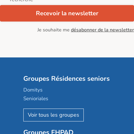
Recevoir la newsletter
Je souhaite me
désabonner de la newsletter
Groupes Résidences seniors
Domitys
Senioriales
Nohée
Les Résidentiels
Ovelia
Groupes EHPAD
Mobicap