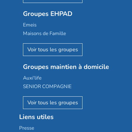
Ovelia
Groupes EHPAD
Mobicap
Domusvi
Emeis
Happy Senior
Maisons de Famille
Espace et vie
Korian
Aquarelia
Emera
Nexity edenea
Colisée
Les jardins d'Arcadie
Groupes maintien à domicile
Groupe SOS
Occitalia
Le Noble Âge
Auxi'life
Appartseniors
Almage
SENIOR COMPAGNIE
Villa beausoleil
Pavonis santé
AGE D'OR Services
Reseda
Résidalya
Stella management
Groupe aplus
Liens utiles
Les villages d'or
Sérénys
Presse