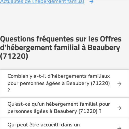
Actualités de l'hébergement familial
Questions fréquentes sur les Offres
d'hébergement familial à Beaubery
(71220)
Combien y a-t-il d’hébergements familiaux
pour personnes âgées à Beaubery (71220)
?
Sur Logement-seniors.com, on recense actuellement
1 hébergements familiaux pour personnes âgées à
Qu’est-ce qu’un hébergement familial pour
Beaubery (71220) en 2026.
personnes âgées à Beaubery (71220) ?
Ces structures offrent un cadre de vie chaleureux et
L’hébergement familial permet à une personne âgée
sécurisant, idéal pour les seniors souhaitant vivre
d’être accueillie au domicile d’un accueillant familial
Qui peut être accueilli dans un
dans un environnement plus intime que celui d’un