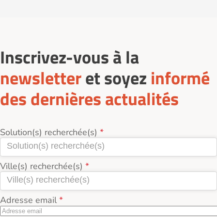
places disponibles.
famille d’accueil.
(71220).
Vous pouvez contacter directement l’accueillant pour
Des temps de loisirs, de sorties et d’échanges
échanger sur les besoins et convenir d’une visite
contribuent à maintenir le lien social.
préalable.
Inscrivez-vous à la
newsletter
et soyez
informé
des dernières actualités
Solution(s) recherchée(s)
Ville(s) recherchée(s)
Adresse email