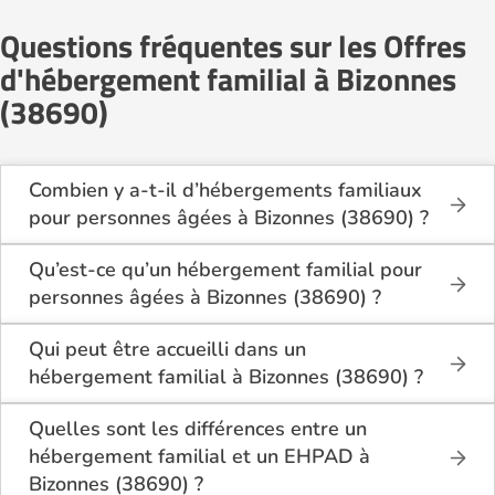
Questions fréquentes sur les Offres
d'hébergement familial à Bizonnes
(38690)
Combien y a-t-il d’hébergements familiaux
pour personnes âgées à Bizonnes (38690) ?
Sur Logement-seniors.com, on recense actuellement
1 hébergements familiaux pour personnes âgées à
Qu’est-ce qu’un hébergement familial pour
Bizonnes (38690) en 2026.
personnes âgées à Bizonnes (38690) ?
Ces structures offrent un cadre de vie chaleureux et
L’hébergement familial permet à une personne âgée
sécurisant, idéal pour les seniors souhaitant vivre
d’être accueillie au domicile d’un accueillant familial
Qui peut être accueilli dans un
dans un environnement plus intime que celui d’un
agréé par le département.
hébergement familial à Bizonnes (38690) ?
établissement collectif.
Elle y bénéficie d’un cadre de vie convivial, de repas
Ce mode d’accueil s’adresse aux personnes âgées
partagés, d’une présence quotidienne et d’un
de plus de 60 ans, seules ou en couple, qui
Quelles sont les différences entre un
accompagnement personnalisé, tout en conservant
souhaitent vivre dans un cadre familial plutôt que
hébergement familial et un EHPAD à
une grande autonomie.
dans une structure médicalisée. Les personnes en
Bizonnes (38690) ?