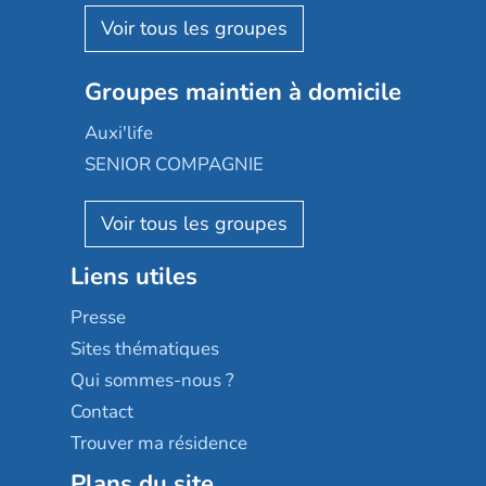
Korian
Aquarelia
Emera
Nexity edenea
Colisée
Les jardins d'Arcadie
Groupes maintien à domicile
Groupe SOS
Occitalia
Le Noble Âge
Auxi'life
Appartseniors
Almage
SENIOR COMPAGNIE
Villa beausoleil
Pavonis santé
AGE D'OR Services
Reseda
Résidalya
Stella management
Groupe aplus
Liens utiles
Les villages d'or
Sérénys
Presse
Résidences services Villa Médicis
Sites thématiques
Qui sommes-nous ?
Contact
Trouver ma résidence
Plans du site