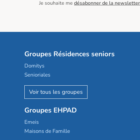
Je souhaite me
désabonner de la newsletter
Groupes Résidences seniors
Domitys
Senioriales
Nohée
Les Résidentiels
Ovelia
Groupes EHPAD
Mobicap
Domusvi
Emeis
Happy Senior
Maisons de Famille
Espace et vie