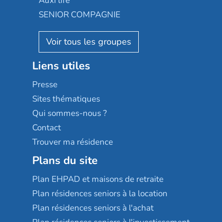
Auxi'life
Appartseniors
Almage
SENIOR COMPAGNIE
Villa beausoleil
Pavonis santé
AGE D'OR Services
Reseda
Résidalya
Stella management
Groupe aplus
Liens utiles
Les villages d'or
Sérénys
Presse
Résidences services Villa Médicis
Sites thématiques
Qui sommes-nous ?
Contact
Trouver ma résidence
Plans du site
Plan EHPAD et maisons de retraite
Plan résidences seniors à la location
Plan résidences seniors à l'achat