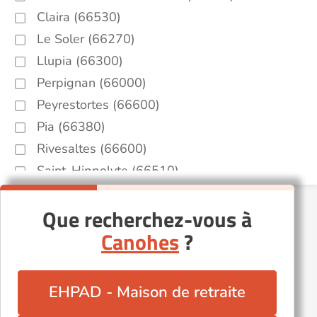
Claira (66530)
Le Soler (66270)
Llupia (66300)
Perpignan (66000)
Peyrestortes (66600)
Pia (66380)
Rivesaltes (66600)
Saint-Hippolyte (66510)
Villelongue-de-la-Salanque (66410)
Que recherchez-vous à
Canohes
?
EHPAD - Maison de retraite