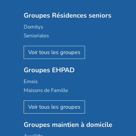
Groupes Résidences seniors
Domitys
Senioriales
Nohée
Les Résidentiels
Ovelia
Groupes EHPAD
Mobicap
Domusvi
Emeis
Happy Senior
Maisons de Famille
Espace et vie
Korian
Aquarelia
Emera
Nexity edenea
Colisée
Les jardins d'Arcadie
Groupes maintien à domicile
Groupe SOS
Occitalia
Le Noble Âge