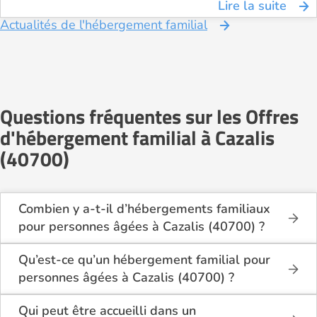
Lire la suite
Actualités de l'hébergement familial
Questions fréquentes sur les Offres
d'hébergement familial à Cazalis
(40700)
Combien y a-t-il d’hébergements familiaux
pour personnes âgées à Cazalis (40700) ?
Sur Logement-seniors.com, on recense actuellement
1 hébergements familiaux pour personnes âgées à
Qu’est-ce qu’un hébergement familial pour
Cazalis (40700) en 2026.
personnes âgées à Cazalis (40700) ?
Ces structures offrent un cadre de vie chaleureux et
L’hébergement familial permet à une personne âgée
sécurisant, idéal pour les seniors souhaitant vivre
d’être accueillie au domicile d’un accueillant familial
Qui peut être accueilli dans un