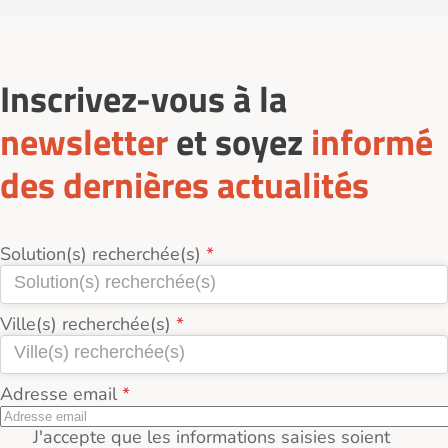
Vous pouvez contacter directement l’accueillant pour
coût mensuel de l’accueil familial à Cazalis (40700).
Des temps de loisirs, de sorties et d’échanges
échanger sur les besoins et convenir d’une visite
contribuent à maintenir le lien social.
préalable.
Inscrivez-vous à la
newsletter
et soyez
informé
des dernières actualités
Solution(s) recherchée(s)
Ville(s) recherchée(s)
Adresse email
J'accepte que les informations saisies soient