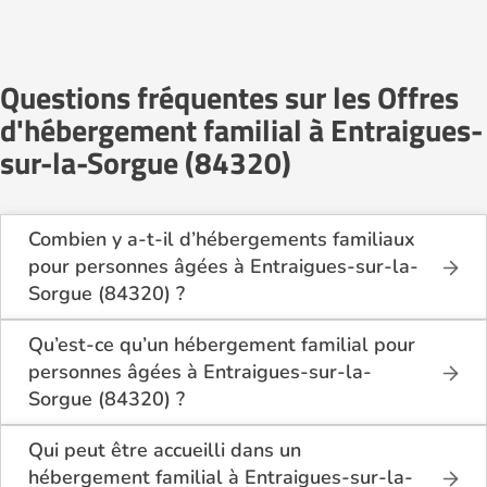
Questions fréquentes sur les Offres
d'hébergement familial à Entraigues-
sur-la-Sorgue (84320)
Combien y a-t-il d’hébergements familiaux
pour personnes âgées à Entraigues-sur-la-
Sorgue (84320) ?
Sur Logement-seniors.com, on recense actuellement
1 hébergements familiaux pour personnes âgées à
Qu’est-ce qu’un hébergement familial pour
Entraigues-sur-la-Sorgue (84320) en 2026.
personnes âgées à Entraigues-sur-la-
Ces structures offrent un cadre de vie chaleureux et
Sorgue (84320) ?
sécurisant, idéal pour les seniors souhaitant vivre
L’hébergement familial permet à une personne âgée
dans un environnement plus intime que celui d’un
d’être accueillie au domicile d’un accueillant familial
Qui peut être accueilli dans un
établissement collectif.
agréé par le département.
hébergement familial à Entraigues-sur-la-