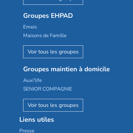
Ovelia
Groupes EHPAD
Mobicap
Domusvi
Emeis
Happy Senior
Maisons de Famille
Espace et vie
Korian
Aquarelia
Emera
Nexity edenea
Colisée
Les jardins d'Arcadie
Groupes maintien à domicile
Groupe SOS
Occitalia
Le Noble Âge
Auxi'life
Appartseniors
Almage
SENIOR COMPAGNIE
Villa beausoleil
Pavonis santé
AGE D'OR Services
Reseda
Résidalya
Stella management
Groupe aplus
Liens utiles
Les villages d'or
Sérénys
Presse