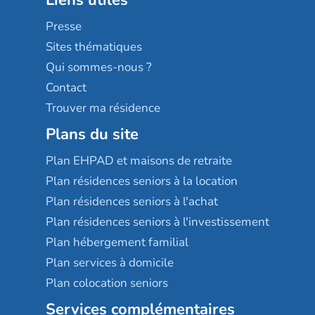
Liens utiles
Les villages d'or
Sérénys
Presse
Résidences services Villa Médicis
Sites thématiques
Qui sommes-nous ?
Contact
Trouver ma résidence
Plans du site
Plan EHPAD et maisons de retraite
Plan résidences seniors à la location
Plan résidences seniors à l'achat
Plan résidences seniors à l'investissement
Plan hébergement familial
Plan services à domicile
Plan colocation seniors
Services complémentaires