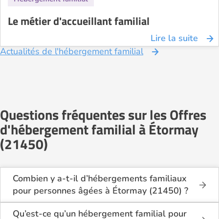
Le métier d'accueillant familial
Lire la suite
Actualités de l'hébergement familial
Questions fréquentes sur les Offres
d'hébergement familial à Étormay
(21450)
Combien y a-t-il d’hébergements familiaux
pour personnes âgées à Étormay (21450) ?
Sur Logement-seniors.com, on recense actuellement
1 hébergements familiaux pour personnes âgées à
Qu’est-ce qu’un hébergement familial pour