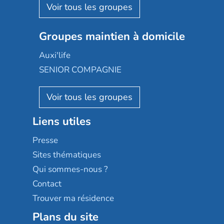
Aquarelia
Emera
Nexity edenea
Colisée
Les jardins d'Arcadie
Groupes maintien à domicile
Groupe SOS
Occitalia
Le Noble Âge
Auxi'life
Appartseniors
Almage
SENIOR COMPAGNIE
Villa beausoleil
Pavonis santé
AGE D'OR Services
Reseda
Résidalya
Stella management
Groupe aplus
Liens utiles
Les villages d'or
Sérénys
Presse
Résidences services Villa Médicis
Sites thématiques
Qui sommes-nous ?
Contact
Trouver ma résidence
Plans du site