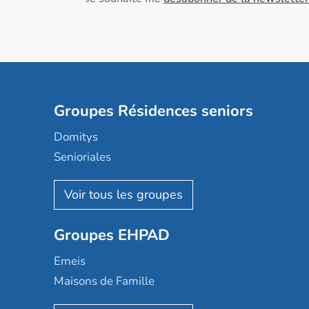
Groupes Résidences seniors
Domitys
Senioriales
Nohée
Les Résidentiels
Ovelia
Groupes EHPAD
Mobicap
Domusvi
Emeis
Happy Senior
Maisons de Famille
Espace et vie
Korian