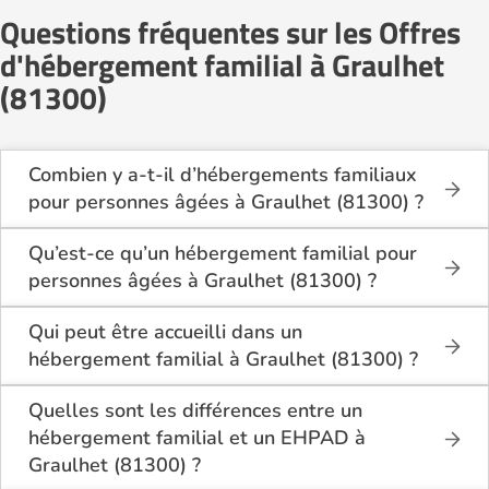
Questions fréquentes sur les Offres
d'hébergement familial à Graulhet
(81300)
Combien y a-t-il d’hébergements familiaux
pour personnes âgées à Graulhet (81300) ?
Sur Logement-seniors.com, on recense actuellement
1 hébergements familiaux pour personnes âgées à
Qu’est-ce qu’un hébergement familial pour
Graulhet (81300) en 2026.
personnes âgées à Graulhet (81300) ?
Ces structures offrent un cadre de vie chaleureux et
L’hébergement familial permet à une personne âgée
sécurisant, idéal pour les seniors souhaitant vivre
d’être accueillie au domicile d’un accueillant familial
Qui peut être accueilli dans un
dans un environnement plus intime que celui d’un
agréé par le département.
hébergement familial à Graulhet (81300) ?
établissement collectif.
Elle y bénéficie d’un cadre de vie convivial, de repas
Ce mode d’accueil s’adresse aux personnes âgées
partagés, d’une présence quotidienne et d’un
de plus de 60 ans, seules ou en couple, qui
Quelles sont les différences entre un
accompagnement personnalisé, tout en conservant
souhaitent vivre dans un cadre familial plutôt que
hébergement familial et un EHPAD à
une grande autonomie.
dans une structure médicalisée. Les personnes en
Graulhet (81300) ?
légère perte d’autonomie peuvent y trouver un bon