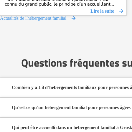
connu du grand public, le principe d’un accueillant...
Lire la suite
Actualités de l'hébergement familial
Questions fréquentes su
Combien y a-t-il d’hébergements familiaux pour personnes â
Sur Logement-seniors.com, on recense actuellement 1 hébergement
Ces structures offrent un cadre de vie chaleureux et sécurisant, idé
Qu’est-ce qu’un hébergement familial pour personnes âgées 
L’hébergement familial permet à une personne âgée d’être accueillie
Elle y bénéficie d’un cadre de vie convivial, de repas partagés, 
Qui peut être accueilli dans un hébergement familial à Grosl