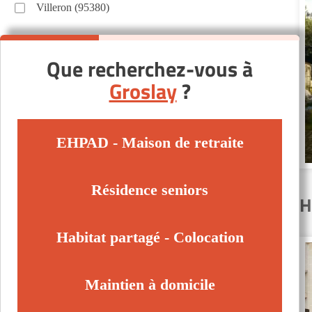
Villeron (95380)
Que recherchez-vous à
Groslay
?
EHPAD - Maison de retraite
Résidence seniors
H
Habitat partagé - Colocation
Maintien à domicile