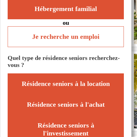
Hébergement familial
ou
Je recherche un emploi
Quel type de résidence seniors recherchez-
vous ?
Résidence seniors à la location
Résidence seniors à l'achat
Résidence seniors à
l'investissement