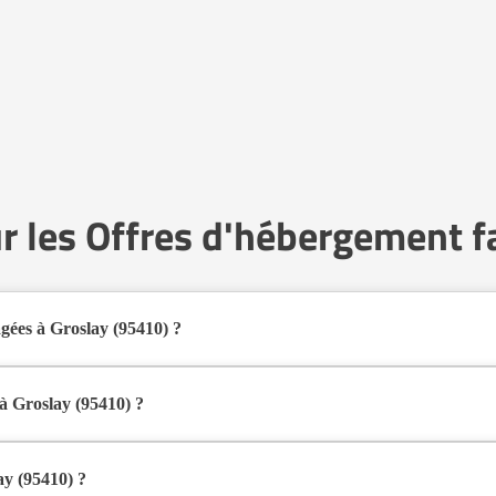
r les Offres d'hébergement fa
gées à Groslay (95410) ?
s familiaux pour personnes âgées à Groslay (95410) en 2026.
al pour les seniors souhaitant vivre dans un environnement plus intime qu
à Groslay (95410) ?
 au domicile d’un accueillant familial agréé par le département.
d’une présence quotidienne et d’un accompagnement personnalisé, tout e
ay (95410) ?