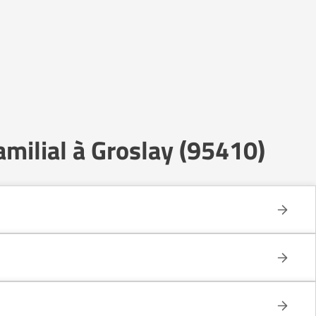
milial à Groslay (95410)
e celui d’un établissement collectif.
n conservant une grande autonomie.