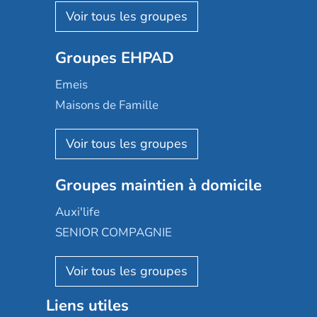
Les Résidentiels
Ovelia
Groupes EHPAD
Mobicap
Domusvi
Emeis
Happy Senior
Maisons de Famille
Espace et vie
Korian
Aquarelia
Emera
Nexity edenea
Colisée
Les jardins d'Arcadie
Groupes maintien à domicile
Groupe SOS
Occitalia
Le Noble Âge
Auxi'life
Appartseniors
Almage
SENIOR COMPAGNIE
Villa beausoleil
Pavonis santé
AGE D'OR Services
Reseda
Résidalya
Stella management
Groupe aplus
Liens utiles
Les villages d'or