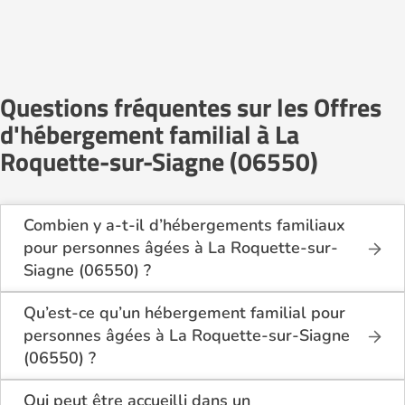
Questions fréquentes sur les Offres
d'hébergement familial à La
Roquette-sur-Siagne (06550)
Combien y a-t-il d’hébergements familiaux
pour personnes âgées à La Roquette-sur-
Siagne (06550) ?
Sur Logement-seniors.com, on recense actuellement
1 hébergements familiaux pour personnes âgées à
Qu’est-ce qu’un hébergement familial pour
La Roquette-sur-Siagne (06550) en 2026.
personnes âgées à La Roquette-sur-Siagne
Ces structures offrent un cadre de vie chaleureux et
(06550) ?
sécurisant, idéal pour les seniors souhaitant vivre
L’hébergement familial permet à une personne âgée
dans un environnement plus intime que celui d’un
d’être accueillie au domicile d’un accueillant familial
Qui peut être accueilli dans un