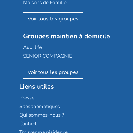
Happy Senior
Maisons de Famille
Espace et vie
Korian
Aquarelia
Emera
Nexity edenea
Colisée
Les jardins d'Arcadie
Groupes maintien à domicile
Groupe SOS
Occitalia
Le Noble Âge
Auxi'life
Appartseniors
Almage
SENIOR COMPAGNIE
Villa beausoleil
Pavonis santé
AGE D'OR Services
Reseda
Résidalya
Stella management
Groupe aplus
Liens utiles
Les villages d'or
Sérénys
Presse
Résidences services Villa Médicis
Sites thématiques
Qui sommes-nous ?
Contact
Trouver ma résidence