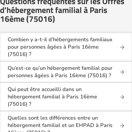
Questions fréquentes sur les Offres
d'hébergement familial à Paris
16ème (75016)
Combien y a-t-il d’hébergements familiaux
pour personnes âgées à Paris 16ème
(75016) ?
Sur Logement-seniors.com, on recense actuellement
1 hébergements familiaux pour personnes âgées à
Qu’est-ce qu’un hébergement familial pour
Paris 16ème (75016) en 2026.
personnes âgées à Paris 16ème (75016) ?
Ces structures offrent un cadre de vie chaleureux et
L’hébergement familial permet à une personne âgée
sécurisant, idéal pour les seniors souhaitant vivre
d’être accueillie au domicile d’un accueillant familial
Qui peut être accueilli dans un
dans un environnement plus intime que celui d’un
agréé par le département.
hébergement familial à Paris 16ème
établissement collectif.
Elle y bénéficie d’un cadre de vie convivial, de repas
(75016) ?
partagés, d’une présence quotidienne et d’un
Ce mode d’accueil s’adresse aux personnes âgées
accompagnement personnalisé, tout en conservant
de plus de 60 ans, seules ou en couple, qui
Quelles sont les différences entre un
une grande autonomie.
souhaitent vivre dans un cadre familial plutôt que
hébergement familial et un EHPAD à Paris
dans une structure médicalisée. Les personnes en