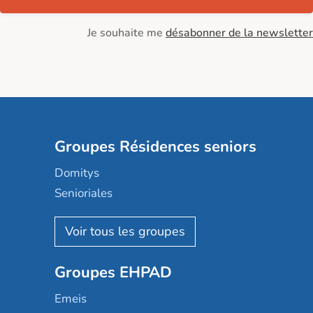
Je souhaite me
désabonner de la newsletter
Groupes Résidences seniors
Domitys
Senioriales
Nohée
Les Résidentiels
Ovelia
Groupes EHPAD
Mobicap
Domusvi
Emeis