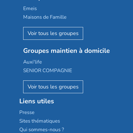
Domusvi
Emeis
Happy Senior
Maisons de Famille
Espace et vie
Korian
Aquarelia
Emera
Nexity edenea
Colisée
Les jardins d'Arcadie
Groupes maintien à domicile
Groupe SOS
Occitalia
Le Noble Âge
Auxi'life
Appartseniors
Almage
SENIOR COMPAGNIE
Villa beausoleil
Pavonis santé
AGE D'OR Services
Reseda
Résidalya
Stella management
Groupe aplus
Liens utiles
Les villages d'or
Sérénys
Presse
Résidences services Villa Médicis
Sites thématiques
Qui sommes-nous ?