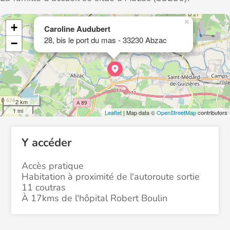
×
+
Caroline Audubert
28, bis le port du mas - 33230 Abzac
−
2 km
1 mi
Leaflet
| Map data ©
OpenStreetMap
contributors
Y accéder
Accès pratique
Habitation à proximité de l'autoroute sortie
11 coutras
À 17kms de l'hôpital Robert Boulin