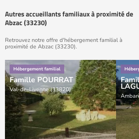
Autres accueillants familiaux à proximité de
Abzac (33230)
Retrouvez notre offre d'hébergement familial à
proximité de Abzac (33230).
Famille POURRAT
Fami
LAG
Val-de-Livenne (33820)
Ambarè