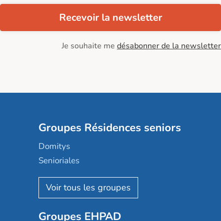
Recevoir la newsletter
Je souhaite me
désabonner de la newsletter
Groupes Résidences seniors
Domitys
Senioriales
Nohée
Les Résidentiels
Ovelia
Groupes EHPAD
Mobicap