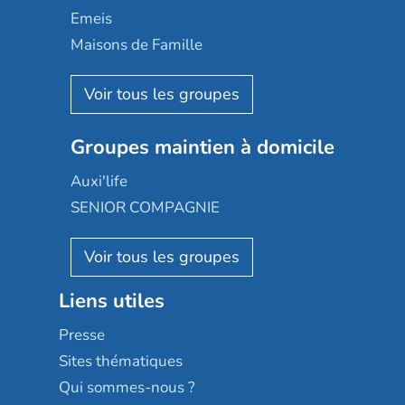
Domusvi
Emeis
Happy Senior
Maisons de Famille
Espace et vie
Korian
Aquarelia
Emera
Nexity edenea
Colisée
Les jardins d'Arcadie
Groupes maintien à domicile
Groupe SOS
Occitalia
Le Noble Âge
Auxi'life
Appartseniors
Almage
SENIOR COMPAGNIE
Villa beausoleil
Pavonis santé
AGE D'OR Services
Reseda
Résidalya
Stella management
Groupe aplus
Liens utiles
Les villages d'or
Sérénys
Presse
Résidences services Villa Médicis
Sites thématiques
Qui sommes-nous ?