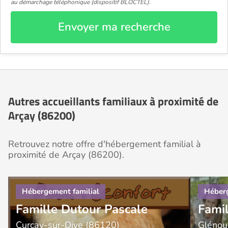
au démarchage téléphonique (dispositif BLOCTEL).
Envoyer ma recherche
Autres accueillants familiaux à proximité de
Arçay (86200)
Retrouvez notre offre d'hébergement familial à
proximité de Arçay (86200).
Famille Dutour Pascale
Fami
Curçay-sur-Dive (86120)
Glénou