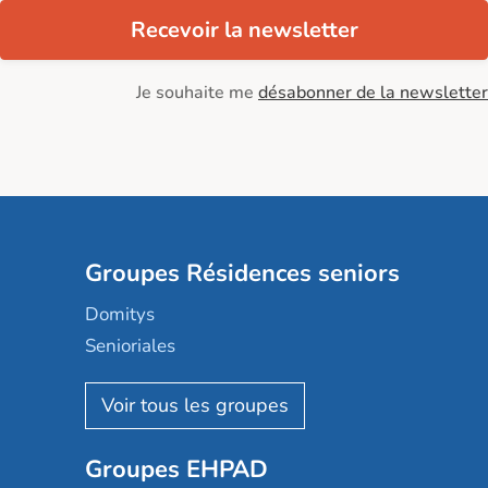
Recevoir la newsletter
Je souhaite me
désabonner de la newsletter
Groupes Résidences seniors
Domitys
Senioriales
Nohée
Les Résidentiels
Ovelia
Groupes EHPAD
Mobicap