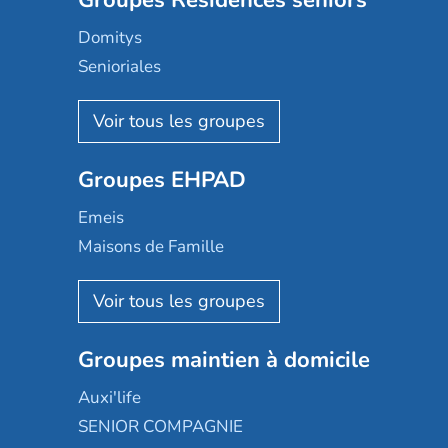
Groupes Résidences seniors
Domitys
Senioriales
Nohée
Les Résidentiels
Ovelia
Groupes EHPAD
Mobicap
Domusvi
Emeis
Happy Senior
Maisons de Famille
Espace et vie
Korian
Aquarelia
Emera
Nexity edenea
Colisée
Les jardins d'Arcadie
Groupes maintien à domicile
Groupe SOS
Occitalia
Le Noble Âge
Auxi'life
Appartseniors
Almage
SENIOR COMPAGNIE
Villa beausoleil