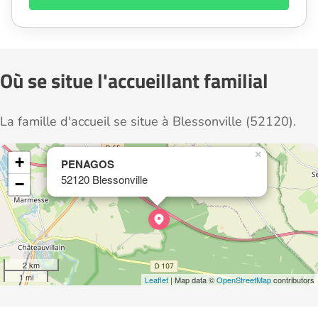
Où se situe l'accueillant familial
La famille d'accueil se situe à Blessonville (52120).
×
+
PENAGOS
52120 Blessonville
−
2 km
1 mi
Leaflet
| Map data ©
OpenStreetMap
contributors