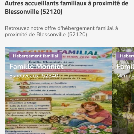
Autres accueillants familiaux à proximité de
Blessonville (52120)
Retrouvez notre offre d'hébergement familial à
proximité de Blessonville (52120).
Famille Monniot
Fami
Esnouveaux (52340)
Marnay