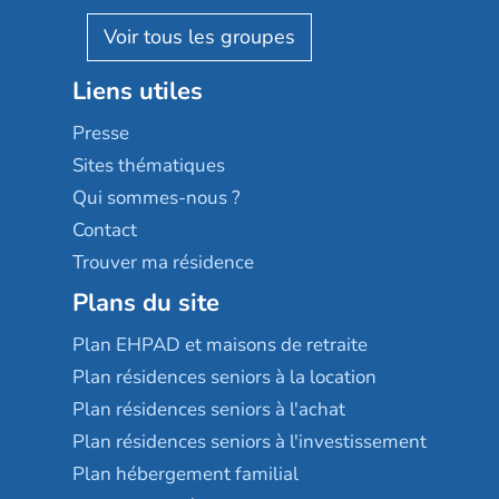
Pavonis santé
AGE D'OR Services
Reseda
Résidalya
Stella management
Groupe aplus
Liens utiles
Les villages d'or
Sérénys
Presse
Résidences services Villa Médicis
Sites thématiques
Qui sommes-nous ?
Contact
Trouver ma résidence
Plans du site
Plan EHPAD et maisons de retraite
Plan résidences seniors à la location
Plan résidences seniors à l'achat
Plan résidences seniors à l'investissement
Plan hébergement familial