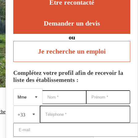
Être recontacté
Demander un devis
ou
Je recherche un emploi
Complétez votre profil afin de recevoir la
liste des établissements :
che
+33