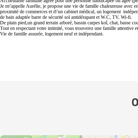
Accueillante familiale agrée pour une personne handicapée ou âgée (p
Je m\'appelle Aurélie, je propose une vie de famille chaleureuse avec e
proximité de commerces et d\'un cabinet médical, un logement indépe
de bain adaptée barre de sécurité sol antidérapant et W.C, TV, Wi-fi.
De plain pied,un grand terrain arboré, bassin carpes koî, chat, basse c
Tout en respectant votre intimité, vous trouverez une famille attentive et
Vie de famille assurée, logement neuf et indépendant.
O