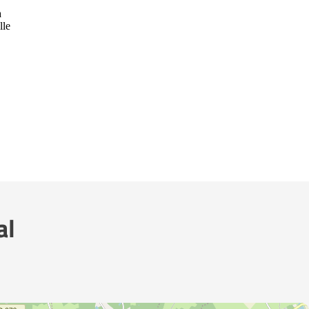
à
lle
al