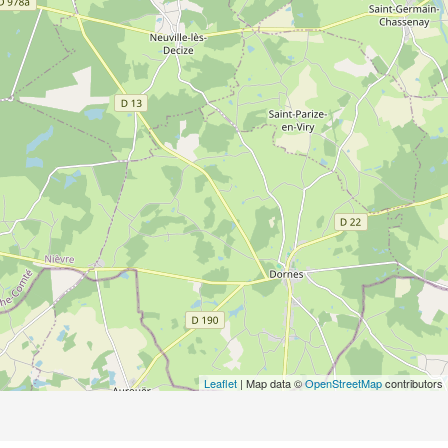
Leaflet
| Map data ©
OpenStreetMap
contributors