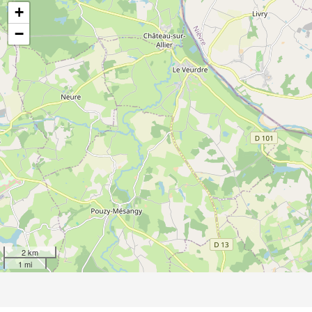
+
−
2 km
1 mi