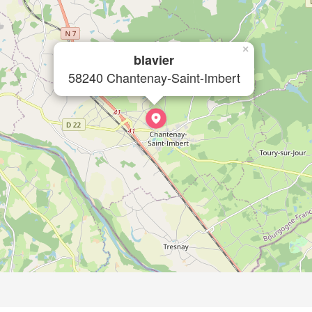
×
blavier
58240 Chantenay-Saint-Imbert