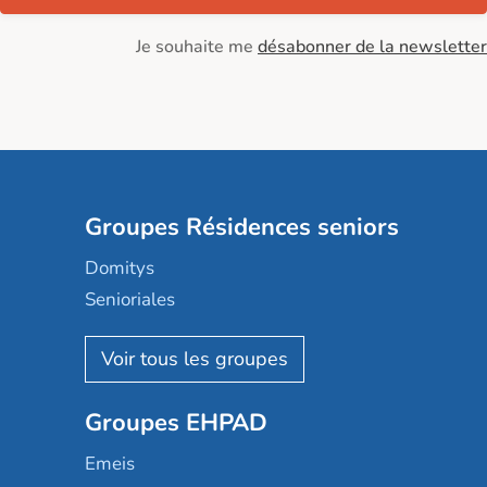
Je souhaite me
désabonner de la newsletter
Groupes Résidences seniors
Domitys
Senioriales
Nohée
Les Résidentiels
Ovelia
Groupes EHPAD
Mobicap
Domusvi
Emeis