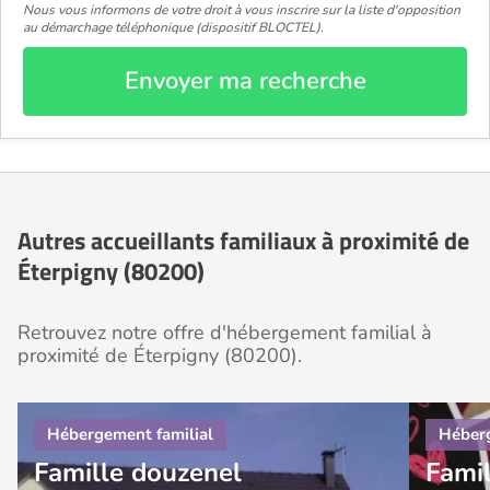
Nous vous informons de votre droit à vous inscrire sur la liste d'opposition
au démarchage téléphonique (dispositif BLOCTEL).
Envoyer ma recherche
Autres accueillants familiaux à proximité de
Éterpigny (80200)
Retrouvez notre offre d'hébergement familial à
proximité de Éterpigny (80200).
Famille douzenel
Famil