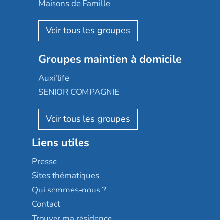
Happy Senior
Maisons de Famille
Espace et vie
Korian
Aquarelia
Emera
Nexity edenea
Colisée
Les jardins d'Arcadie
Groupes maintien à domicile
Groupe SOS
Occitalia
Le Noble Âge
Auxi'life
Appartseniors
Almage
SENIOR COMPAGNIE
Villa beausoleil
Pavonis santé
AGE D'OR Services
Reseda
Résidalya
Stella management
Groupe aplus
Liens utiles
Les villages d'or
Sérénys
Presse
Résidences services Villa Médicis
Sites thématiques
Qui sommes-nous ?
Contact
Trouver ma résidence