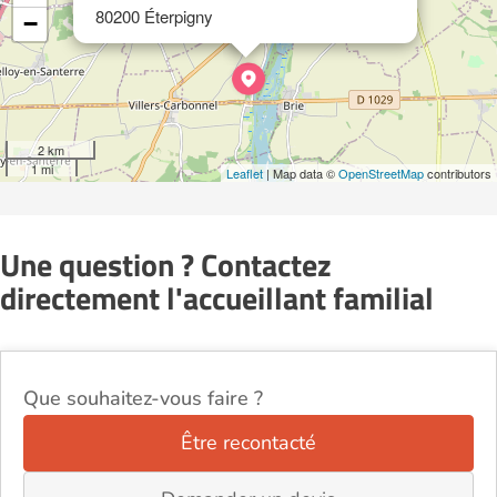
80200 Éterpigny
−
2 km
1 mi
Leaflet
| Map data ©
OpenStreetMap
contributors
Une question ? Contactez
directement l'accueillant familial
Que souhaitez-vous faire ?
Être recontacté