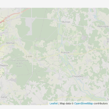
Leaflet
| Map data ©
OpenStreetMap
contributors