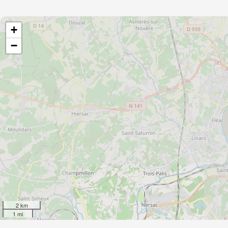
+
−
2 km
1 mi