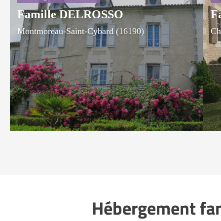
Famille DELROSSO
F
Montmoreau-Saint-Cybard (16190)
Ch
Hébergement fami