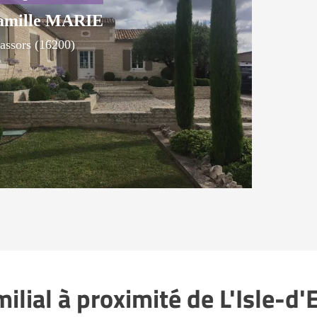
amille MARIE
assors (16200)
lial à proximité de L'Isle-d