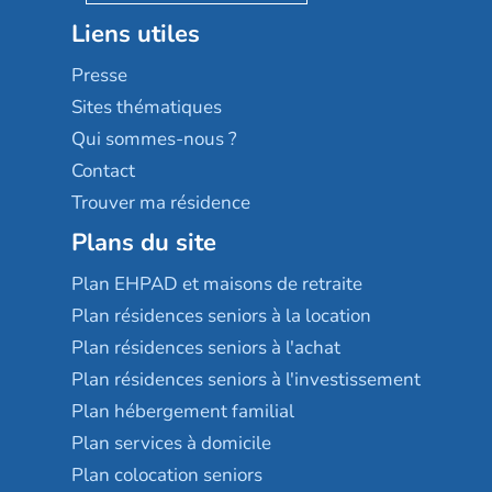
Stella management
Groupe aplus
Liens utiles
Les villages d'or
Sérénys
Presse
Résidences services Villa Médicis
Sites thématiques
Qui sommes-nous ?
Contact
Trouver ma résidence
Plans du site
Plan EHPAD et maisons de retraite
Plan résidences seniors à la location
Plan résidences seniors à l'achat
Plan résidences seniors à l'investissement
Plan hébergement familial
Plan services à domicile
Plan colocation seniors