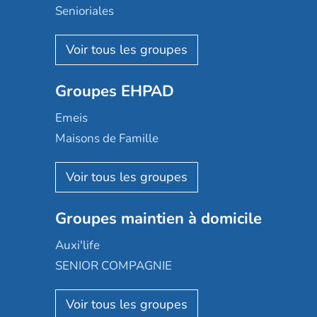
Senioriales
Nohée
Les Résidentiels
Ovelia
Groupes EHPAD
Mobicap
Domusvi
Emeis
Happy Senior
Maisons de Famille
Espace et vie
Korian
Aquarelia
Emera
Nexity edenea
Colisée
Les jardins d'Arcadie
Groupes maintien à domicile
Groupe SOS
Occitalia
Le Noble Âge
Auxi'life
Appartseniors
Almage
SENIOR COMPAGNIE
Villa beausoleil
Pavonis santé
AGE D'OR Services
Reseda
Résidalya