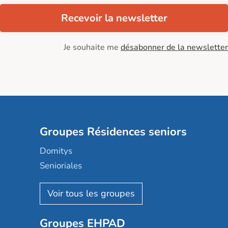
Recevoir la newsletter
Je souhaite me
désabonner de la newsletter
Groupes Résidences seniors
Domitys
Senioriales
Nohée
Les Résidentiels
Ovelia
Groupes EHPAD
Mobicap