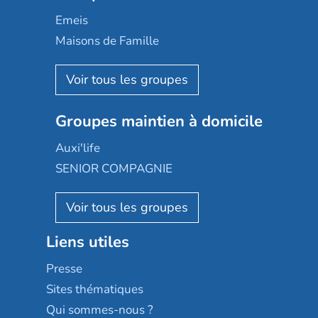
Domusvi
Emeis
Happy Senior
Maisons de Famille
Espace et vie
Korian
Aquarelia
Emera
Nexity edenea
Colisée
Les jardins d'Arcadie
Groupes maintien à domicile
Groupe SOS
Occitalia
Le Noble Âge
Auxi'life
Appartseniors
Almage
SENIOR COMPAGNIE
Villa beausoleil
Pavonis santé
AGE D'OR Services
Reseda
Résidalya
Stella management
Groupe aplus
Liens utiles
Les villages d'or
Sérénys
Presse
Résidences services Villa Médicis
Sites thématiques
Qui sommes-nous ?