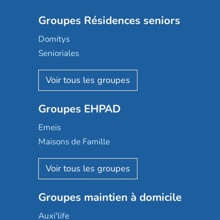
Groupes Résidences seniors
Domitys
Senioriales
Nohée
Les Résidentiels
Ovelia
Groupes EHPAD
Mobicap
Domusvi
Emeis
Happy Senior
Maisons de Famille
Espace et vie
Korian
Aquarelia
Emera
Nexity edenea
Colisée
Les jardins d'Arcadie
Groupes maintien à domicile
Groupe SOS
Occitalia
Le Noble Âge
Auxi'life