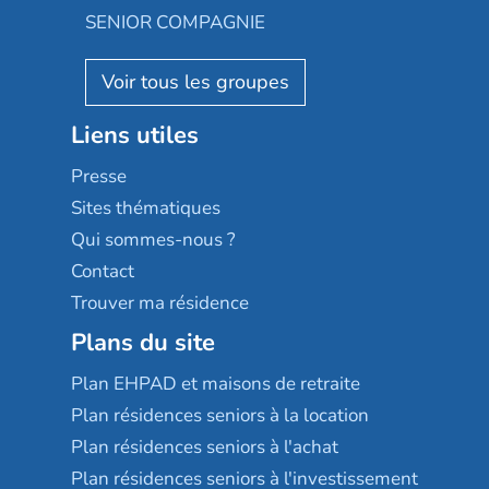
Appartseniors
Almage
SENIOR COMPAGNIE
Villa beausoleil
Pavonis santé
AGE D'OR Services
Reseda
Résidalya
Stella management
Groupe aplus
Liens utiles
Les villages d'or
Sérénys
Presse
Résidences services Villa Médicis
Sites thématiques
Qui sommes-nous ?
Contact
Trouver ma résidence
Plans du site
Plan EHPAD et maisons de retraite
Plan résidences seniors à la location
Plan résidences seniors à l'achat
Plan résidences seniors à l'investissement