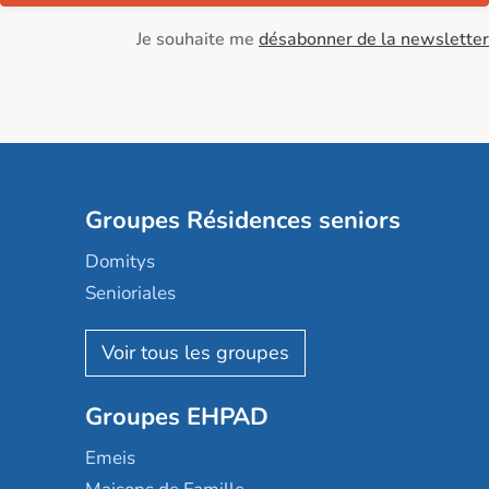
Je souhaite me
désabonner de la newsletter
Groupes Résidences seniors
Domitys
Senioriales
Nohée
Les Résidentiels
Ovelia
Groupes EHPAD
Mobicap
Domusvi
Emeis
Happy Senior