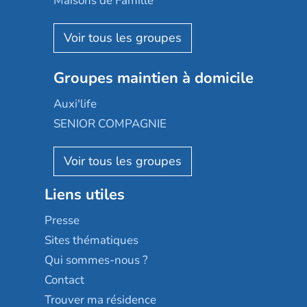
Maisons de Famille
Espace et vie
Korian
Aquarelia
Emera
Nexity edenea
Colisée
Les jardins d'Arcadie
Groupes maintien à domicile
Groupe SOS
Occitalia
Le Noble Âge
Auxi'life
Appartseniors
Almage
SENIOR COMPAGNIE
Villa beausoleil
Pavonis santé
AGE D'OR Services
Reseda
Résidalya
Stella management
Groupe aplus
Liens utiles
Les villages d'or
Sérénys
Presse
Résidences services Villa Médicis
Sites thématiques
Qui sommes-nous ?
Contact
Trouver ma résidence