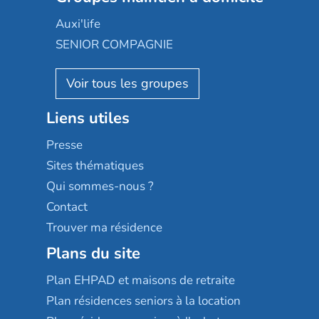
Occitalia
Le Noble Âge
Auxi'life
Appartseniors
Almage
SENIOR COMPAGNIE
Villa beausoleil
Pavonis santé
AGE D'OR Services
Reseda
Résidalya
Stella management
Groupe aplus
Liens utiles
Les villages d'or
Sérénys
Presse
Résidences services Villa Médicis
Sites thématiques
Qui sommes-nous ?
Contact
Trouver ma résidence
Plans du site
Plan EHPAD et maisons de retraite
Plan résidences seniors à la location