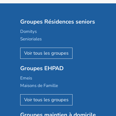
Groupes Résidences seniors
Domitys
Senioriales
Nohée
Les Résidentiels
Ovelia
Groupes EHPAD
Mobicap
Domusvi
Emeis
Happy Senior
Maisons de Famille
Espace et vie
Korian
Aquarelia
Emera
Nexity edenea
Colisée
Les jardins d'Arcadie
Groupes maintien à domicile
Groupe SOS