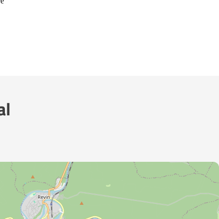
re
al