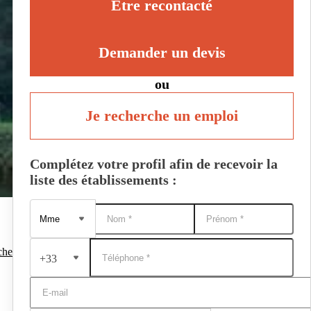
Être recontacté
Demander un devis
ou
Je recherche un emploi
Complétez votre profil afin de recevoir la
liste des établissements :
che
+33