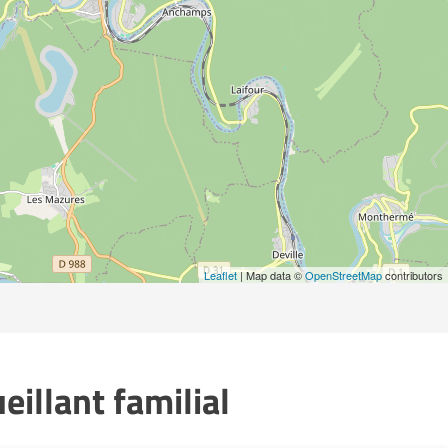
Leaflet
| Map data ©
OpenStreetMap
contributors
illant familial