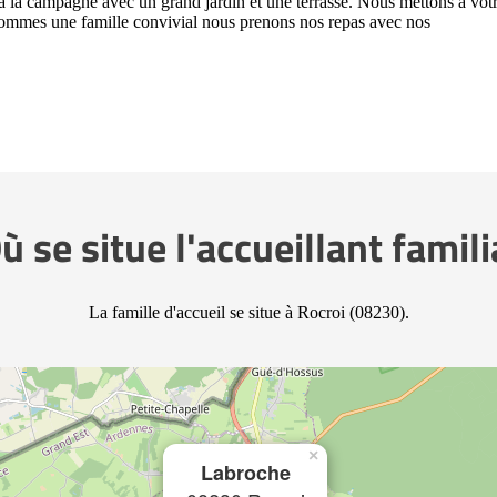
 à la campagne avec un grand jardin et une terrasse. Nous mettons à vot
sommes une famille convivial nous prenons nos repas avec nos
ù se situe l'accueillant famili
La famille d'accueil se situe à Rocroi (08230).
×
Labroche