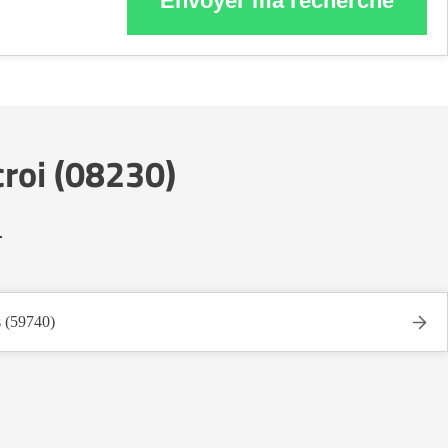
Envoyer ma recherche
roi (08230)
.
s (59740)