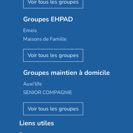
Les Résidentiels
Ovelia
Groupes EHPAD
Mobicap
Domusvi
Emeis
Happy Senior
Maisons de Famille
Espace et vie
Korian
Aquarelia
Emera
Nexity edenea
Colisée
Les jardins d'Arcadie
Groupes maintien à domicile
Groupe SOS
Occitalia
Le Noble Âge
Auxi'life
Appartseniors
Almage
SENIOR COMPAGNIE
Villa beausoleil
Pavonis santé
AGE D'OR Services
Reseda
Résidalya
Stella management
Groupe aplus
Liens utiles
Les villages d'or
Sérénys