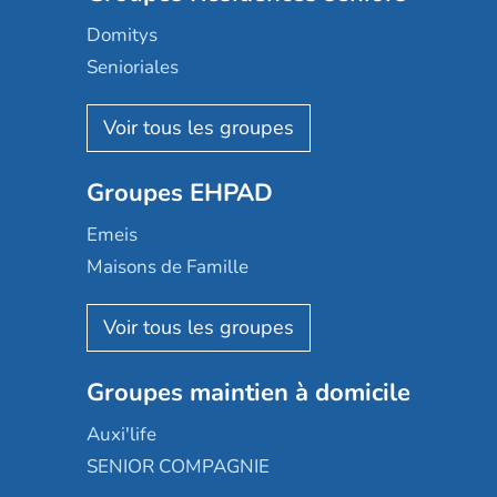
Domitys
Senioriales
Nohée
Les Résidentiels
Ovelia
Groupes EHPAD
Mobicap
Domusvi
Emeis
Happy Senior
Maisons de Famille
Espace et vie
Korian
Aquarelia
Emera
Nexity edenea
Colisée
Les jardins d'Arcadie
Groupes maintien à domicile
Groupe SOS
Occitalia
Le Noble Âge
Auxi'life
Appartseniors
Almage
SENIOR COMPAGNIE
Villa beausoleil
Pavonis santé