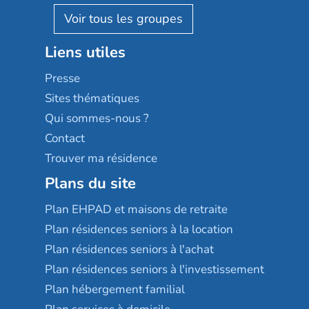
AGE D'OR Services
Reseda
Résidalya
Stella management
Groupe aplus
Liens utiles
Les villages d'or
Sérénys
Presse
Résidences services Villa Médicis
Sites thématiques
Qui sommes-nous ?
Contact
Trouver ma résidence
Plans du site
Plan EHPAD et maisons de retraite
Plan résidences seniors à la location
Plan résidences seniors à l'achat
Plan résidences seniors à l'investissement
Plan hébergement familial