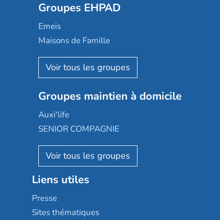
Groupes EHPAD
Mobicap
Domusvi
Emeis
Happy Senior
Maisons de Famille
Espace et vie
Korian
Aquarelia
Emera
Nexity edenea
Colisée
Les jardins d'Arcadie
Groupes maintien à domicile
Groupe SOS
Occitalia
Le Noble Âge
Auxi'life
Appartseniors
Almage
SENIOR COMPAGNIE
Villa beausoleil
Pavonis santé
AGE D'OR Services
Reseda
Résidalya
Stella management
Groupe aplus
Liens utiles
Les villages d'or
Sérénys
Presse
Résidences services Villa Médicis
Sites thématiques