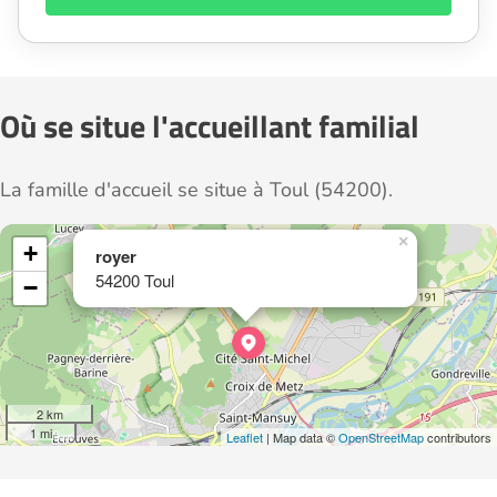
Où se situe l'accueillant familial
La famille d'accueil se situe à Toul (54200).
×
+
royer
54200 Toul
−
2 km
1 mi
Leaflet
| Map data ©
OpenStreetMap
contributors