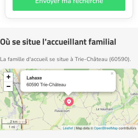
Envoyer ma recherche
Où se situe l'accueillant familial
La famille d'accueil se situe à Trie-Château (60590).
×
+
Lahaxe
60590 Trie-Château
−
2 km
1 mi
Leaflet
| Map data ©
OpenStreetMap
contributors