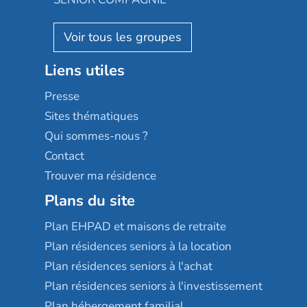
Villa beausoleil
Pavonis santé
AGE D'OR Services
Reseda
Résidalya
Stella management
Groupe aplus
Liens utiles
Les villages d'or
Sérénys
Presse
Résidences services Villa Médicis
Sites thématiques
Qui sommes-nous ?
Contact
Trouver ma résidence
Plans du site
Plan EHPAD et maisons de retraite
Plan résidences seniors à la location
Plan résidences seniors à l'achat
Plan résidences seniors à l'investissement
Plan hébergement familial