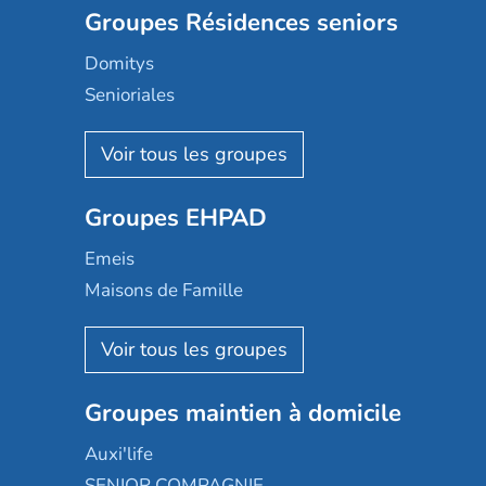
Groupes Résidences seniors
Domitys
Senioriales
Nohée
Les Résidentiels
Ovelia
Groupes EHPAD
Mobicap
Domusvi
Emeis
Happy Senior
Maisons de Famille
Espace et vie
Korian
Aquarelia
Emera
Nexity edenea
Colisée
Les jardins d'Arcadie
Groupes maintien à domicile
Groupe SOS
Occitalia
Le Noble Âge
Auxi'life
Appartseniors
Almage
SENIOR COMPAGNIE