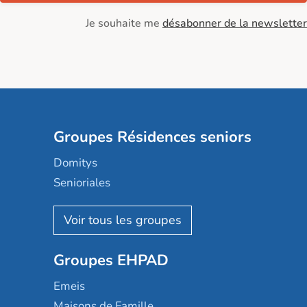
Je souhaite me
désabonner de la newsletter
Groupes Résidences seniors
Domitys
Senioriales
Nohée
Les Résidentiels
Ovelia
Groupes EHPAD
Mobicap
Domusvi
Emeis
Happy Senior
Maisons de Famille