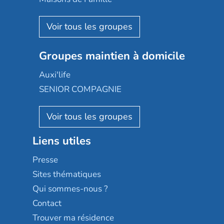
Espace et vie
Korian
Aquarelia
Emera
Nexity edenea
Colisée
Les jardins d'Arcadie
Groupes maintien à domicile
Groupe SOS
Occitalia
Le Noble Âge
Auxi'life
Appartseniors
Almage
SENIOR COMPAGNIE
Villa beausoleil
Pavonis santé
AGE D'OR Services
Reseda
Résidalya
Stella management
Groupe aplus
Liens utiles
Les villages d'or
Sérénys
Presse
Résidences services Villa Médicis
Sites thématiques
Qui sommes-nous ?
Contact
Trouver ma résidence